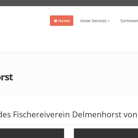
Home
Unser Services
Sortimen
rst
des Fischereiverein Delmenhorst von